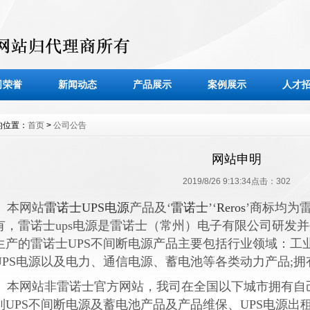
司荣誉
新闻动态
产品展示
案例展示
人才
的位置：
首页
>
公司公告
网站申明
2019/8/26 9:13:34点击：
302
本网站
雷诺士UPS电源
产品及‘
雷诺士
’‘
Reros
’商标均为
有，雷诺士ups电源是
雷诺士（常州
）电子有限公司
研发并
生产的雷诺士UPS不间断电源产品主要包括行业领域：工业
UPS电源以及电力、通信电源、蓄电池等各类动力产品;拥
本网站非雷诺士官方网站，
我司在全国以下城市拥有自
列UPS不间断电源及蓄电池产品及产品维保、UPS电源